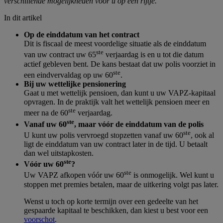
verschillende mogelijkheden voor u op een rijtje.
In dit artikel
Op de einddatum van het contract
Dit is fiscaal de meest voordelige situatie als de einddatum
ste
van uw contract uw 65
verjaardag is en u tot die datum
actief gebleven bent. De kans bestaat dat uw polis voorziet in
ste
een eindvervaldag op uw 60
.
Bij uw wettelijke pensionering
Gaat u met wettelijk pensioen, dan kunt u uw VAPZ-kapitaal
opvragen. In de praktijk valt het wettelijk pensioen meer en
ste
meer na de 60
verjaardag.
ste
Vanaf uw 60
, maar vóór de einddatum van de polis
ste
U kunt uw polis vervroegd stopzetten vanaf uw 60
, ook al
ligt de einddatum van uw contract later in de tijd. U betaalt
dan wel uitstapkosten.
ste
Vóór uw 60
?
ste
Uw VAPZ afkopen vóór uw 60
is onmogelijk. Wel kunt u
stoppen met premies betalen, maar de uitkering volgt pas later.
Wenst u toch op korte termijn over een gedeelte van het
gespaarde kapitaal te beschikken, dan kiest u best voor een
voorschot
.