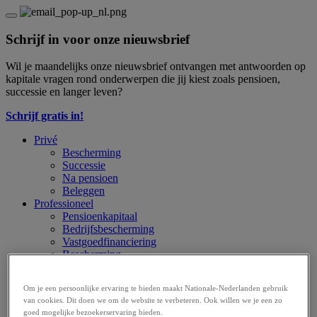
Schrijf in voor onze nieuwsbrief
Wil je maandelijks onze nieuwsbrief ontvangen met antwoorden op
kapitale vragen rond onderwerpen die jij kiest zoals pensioen,
successie en langer leven?
Schrijf gratis in!
Privé
Bescherming
Successie
Na pensioen
Beleggen
Professioneel
Pensioenkapitaal
Bedrijfsbescherming
Vastgoedfinanciering
Bescherming
Tools
Werkgevers
Om je een persoonlijke ervaring te bieden maakt Nationale-Nederlanden gebruik
MultiPlan en MultiPlan+
van cookies. Dit doen we om de website te verbeteren. Ook willen we je een zo
Alto Cash Balance
goed mogelijke bezoekerservaring bieden.