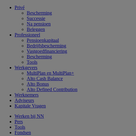
Privé
Bescherming
Successie
Na pensioen
Beleggen
Professioneel
Pensioenkapitaal
Bedrijfsbescherming
Vastgoedfinanciering
Bescherming
Tools
Werkgevers
MultiPlan en MultiPlan+
Alto Cash Balance
Alto Bonus
Alto Defined Contribution
Werknemers
Adviseurs
Kapitale Vragen
Werken bij NN
Pers
Tools
Fondsen