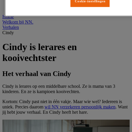
Adviseurs
Cookie-instellingen
Kapitale Vragen
Home
Welkom bij NN.
Verhalen
Cindy
Cindy is lerares en
kooivechtster
Het verhaal van Cindy
Cindy is lerares op een middelbare school. Ze is mama van 3
kinderen. En ze is kampioen kooivechten.
Kortom: Cindy past niet in één vakje. Maar wie wel? Iedereen is
uniek. Precies daarom
wil NN verzekeren persoonlijk maken
. Want
jij hebt jouw verhaal. En Cindy heeft het hare.