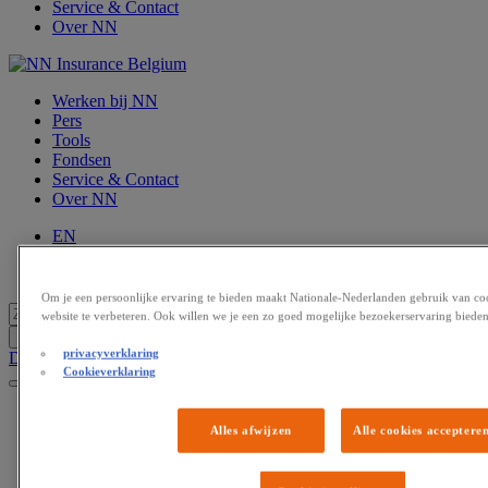
Service & Contact
Over NN
Werken bij NN
Pers
Tools
Fondsen
Service & Contact
Over NN
EN
NL
FR
Om je een persoonlijke ervaring te bieden maakt Nationale-Nederlanden gebruik van co
website te verbeteren. Ook willen we je een zo goed mogelijke bezoekerservaring bieden
privacyverklaring
Doe een aangifte
Cookieverklaring
Privé
Alles afwijzen
Alle cookies acceptere
Professioneel
Werkgevers
Werknemers