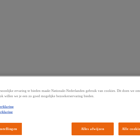
soonlijke ervaring te bieden maakt Nationale-Nederlanden gebruik van cookies. Dit doen we om 
ok willen we je een zo goed mogelijke bezoekerservaring bieden.
erklaring
rklaring
nstellingen
Alles afwijzen
Alle cooki