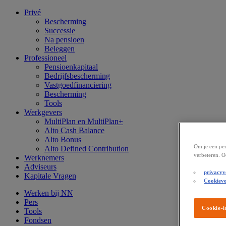
Privé
Bescherming
Successie
Na pensioen
Beleggen
Professioneel
Pensioenkapitaal
Bedrijfsbescherming
Vastgoedfinanciering
Bescherming
Tools
Werkgevers
MultiPlan en MultiPlan+
Alto Cash Balance
Alto Bonus
Om je een per
Alto Defined Contribution
verbeteren. O
Werknemers
Adviseurs
privacyv
Kapitale Vragen
Cookieve
Werken bij NN
Pers
Cookie-i
Tools
Fondsen