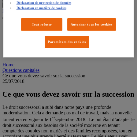
Déclaration de protection de données
Déclaration en matière de cookies
Faites une déclaration
Tout refuser
Autoriser tous les cookies
Vie privée
Vie professionnelle
Employeurs
Paramètres des cookies
Travailleurs
Conseillers
Questions Capitales
Home
Questions capitales
Ce que vous devez savoir sur la succession
25/07/2018
Ce que vous devez savoir sur la succession
Le droit successoral a subi dans notre pays une profonde
modernisation. Cela a demandé pas mal de travail, mais la nouvelle
er
loi entrera en vigueur le 1
septembre 2018. Le but était d’adapter le
droit successoral aux besoins de la société moderne en tenant
compte des couples non mariés et des familles recomposées, tout en
accordant une plus grande liberté au testateur. Le législateur avait