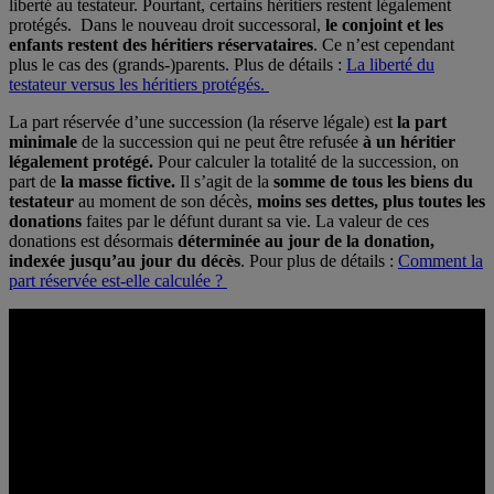
liberté au testateur. Pourtant, certains héritiers restent légalement
protégés. Dans le nouveau droit successoral,
le conjoint et les
enfants restent des héritiers réservataires
. Ce n’est cependant
plus le cas des (grands-)parents. Plus de détails :
La liberté du
testateur versus les héritiers protégés.
La part réservée d’une succession (la réserve légale) est
la part
minimale
de la succession qui ne peut être refusée
à un héritier
légalement protégé.
Pour calculer la totalité de la succession, on
part de
la masse fictive.
Il s’agit de la
somme de tous les biens du
testateur
au moment de son décès,
moins ses dettes, plus toutes les
donations
faites par le défunt durant sa vie. La valeur de ces
donations est désormais
déterminée au jour de la donation,
indexée jusqu’au jour du décès
. Pour plus de détails :
Comment la
part réservée est-elle calculée ?