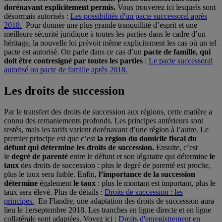
dorénavant explicitement permis.
Vous trouverez ici lesquels sont
désormais autorisés :
Les possibilités d'un pacte successoral après
2018.
Pour donner une plus grande tranquillité d’esprit et une
meilleure sécurité juridique à toutes les parties dans le cadre d’un
héritage, la nouvelle loi prévoit même explicitement les cas où un tel
pacte est autorisé. On parle dans ce cas d’un
pacte de famille, qui
doit être contresigné par toutes les parties
:
Le pacte successoral
autorisé ou pacte de famille après 2018.
Les droits de succession
Par le transfert des droits de succession aux régions, cette matière a
connu des remaniements profonds. Les principes antérieurs sont
restés, mais les tarifs varient dorénavant d’une région à l’autre. Le
premier principe est que c’est
la région du domicile fiscal du
défunt qui détermine les droits de succession.
Ensuite, c’est
le
degré de parenté
entre le défunt et son légataire qui détermine
le
taux
des droits de succession : plus le degré de parenté est proche,
plus le taux sera faible. Enfin,
l’importance de la succession
détermine
également
le taux
: plus le montant est important, plus le
taux sera élevé. Plus de détails :
Droits de succession : les
principes.
En Flandre, une adaptation des droits de succession aura
lieu le 1erseptembre 2018. Les tranches en ligne directe et en ligne
collatérale sont adaptées. Voyez ici :
Droits d'enregistrement en