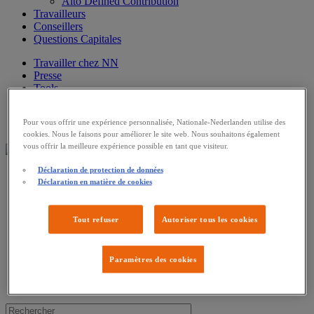
Alto Defined Contribution
Travailleurs
Conseillers
Questions Capitales
Travailler chez NN
Presse
Tools
Fonds
Service & Contact
Pour vous offrir une expérience personnalisée, Nationale-Nederlanden utilise des
A propos de NN
cookies. Nous le faisons pour améliorer le site web. Nous souhaitons également
vous offrir la meilleure expérience possible en tant que visiteur.
Déclaration de protection de données
Travailler chez NN
Déclaration en matière de cookies
Presse
Tools
Fonds
Tout refuser
Autoriser tous les cookies
Service & Contact
A propos de NN
Paramètres des cookies
EN
NL
FR